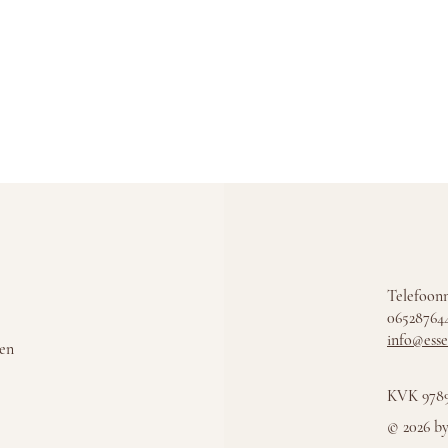
Telefoon
06528764
info@esse
ven
KVK 9789
© 2026 by