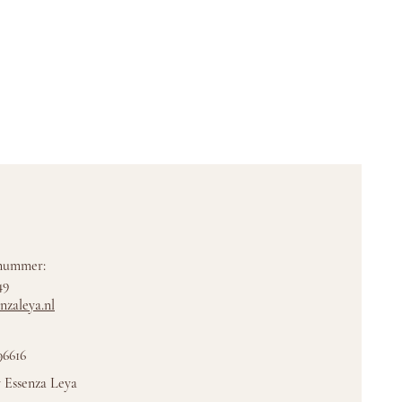
nummer:
49
nzaleya.nl
6616
 Essenza Leya