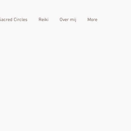
Sacred Circles
Reiki
Over mij
More