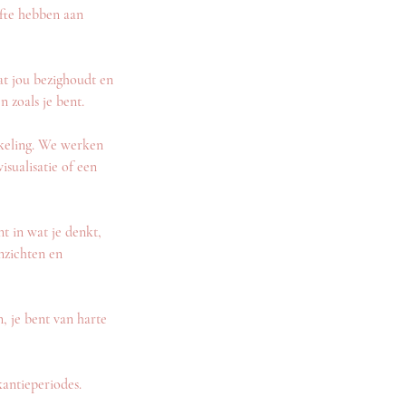
fte hebben aan
wat jou bezighoudt en
 zoals je bent.
kkeling. We werken
isualisatie of een
t in wat je denkt,
inzichten en
, je bent van harte
antieperiodes.