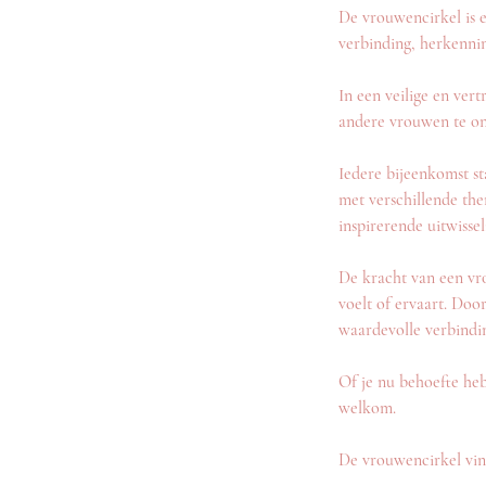
De vrouwencirkel is 
verbinding, herkennin
In een veilige en ver
andere vrouwen te ont
Iedere bijeenkomst s
met verschillende them
inspirerende uitwissel
De kracht van een vro
voelt of ervaart. Doo
waardevolle verbindi
Of je nu behoefte heb
welkom.
De vrouwencirkel vin