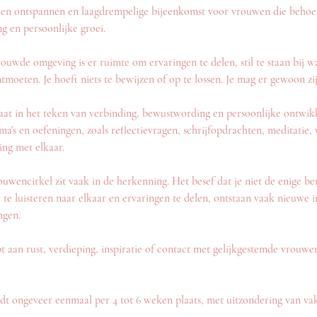
een ontspannen en laagdrempelige bijeenkomst voor vrouwen die behoe
g en persoonlijke groei.
trouwde omgeving is er ruimte om ervaringen te delen, stil te staan bij 
moeten. Je hoeft niets te bewijzen of op te lossen. Je mag er gewoon zijn
taat in het teken van verbinding, bewustwording en persoonlijke ontwi
a's en oefeningen, zoals reflectievragen, schrijfopdrachten, meditatie, v
ing met elkaar.
uwencirkel zit vaak in de herkenning. Het besef dat je niet de enige ben
r te luisteren naar elkaar en ervaringen te delen, ontstaan vaak nieuwe 
ngen.
t aan rust, verdieping, inspiratie of contact met gelijkgestemde vrouwen
dt ongeveer eenmaal per 4 tot 6 weken plaats, met uitzondering van vak